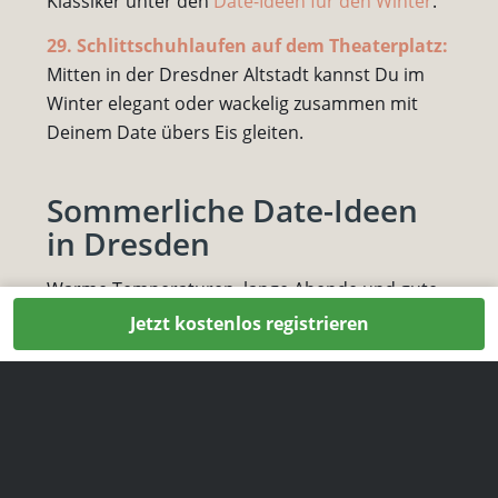
Klassiker unter den
Date-Ideen für den Winter
.
29. Schlittschuhlaufen auf dem Theaterplatz:
Mitten in der Dresdner Altstadt kannst Du im
Winter elegant oder wackelig zusammen mit
Deinem Date übers Eis gleiten.
Sommerliche Date-Ideen
in Dresden
Warme Temperaturen, lange Abende und gute
Laune: Der Sommer ist die ideale Zeit für Dates
Jetzt kostenlos registrieren
im Freien. Mit unseren folgenden Date-Ideen
lässt auch der
erste Kuss
sicher nicht lange auf
sich warten.
30. Kajak- oder Bootstour auf der Elbe:
Gleitet
zu zweit übers Wasser und genießt die