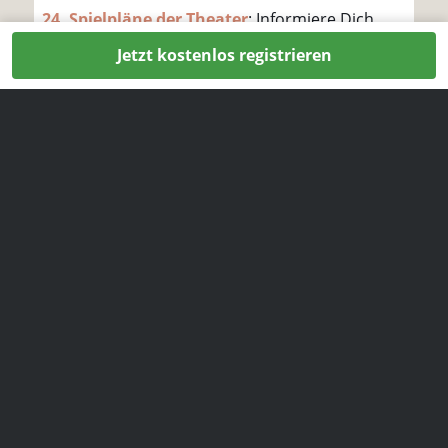
24. Spielpläne der Theater
: Informiere Dich
über aktuelle Aufführungen in den Theatern.
Jetzt kostenlos registrieren
Vielleicht ist ja das optimale Stück für Dich und
Dein Date dabei.
25. Aktuelle Ausstellungen
: Die vielen
Hamburger Museen bieten immer wieder
wechselnde Ausstellungen und damit perfekte
Date-Möglichkeiten für Kunstliebhaber.
26. Feste und Festivals in deinem
Lieblingsviertel recherchieren
: Jedes
Hamburger Viertel hat seine eigenen Highlights
und Feste. So kannst Du Deinem Schwarm den
Charme Deiner liebsten Gegend auf besonders
gelungene Weise näherbringen.
27. Ausflüge ins Hamburger Umland
: Plane
eine kleine Flucht aus der Stadt und entdecke
bei einem romantischen Date die schöne