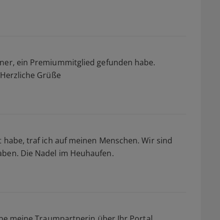
tner, ein Premiummitglied gefunden habe.
e.Herzliche Grüße
t habe, traf ich auf meinen Menschen. Wir sind
aben. Die Nadel im Heuhaufen.
habe meine Traumpartnerin über Ihr Portal