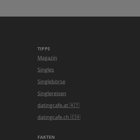
TIPPS
Magazin
Singles
Singlebörse
Singlereisen
datingcafe.at 🇦🇹
datingcafe.ch 🇨🇭
FAKTEN