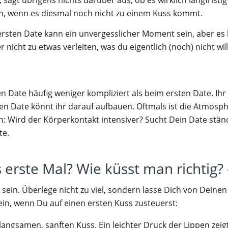
, sagt übrigens nichts darüber aus, ob es wirklich langfrist
n, wenn es diesmal noch nicht zu einem Kuss kommt.
rsten Date kann ein unvergesslicher Moment sein, aber es 
 nicht zu etwas verleiten, was du eigentlich (noch) nicht will
n Date häufig weniger kompliziert als beim ersten Date. Ih
en Date könnt ihr darauf aufbauen. Oftmals ist die Atmosp
en: Wird der Körperkontakt intensiver? Sucht Dein Date ständ
te.
erste Mal? Wie küsst man richtig? 
sein. Überlege nicht zu viel, sondern lasse Dich von Deinen
ein, wenn Du auf einen ersten Kuss zusteuerst:
angsamen, sanften Kuss. Ein leichter Druck der Lippen zeig