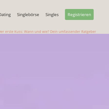
Dating
Singlebörse
Singles
Registrieren
Der erste Kuss: Wann und wie? Dein umfassender Ratgeber