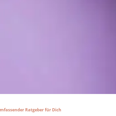
umfassender Ratgeber für Dich