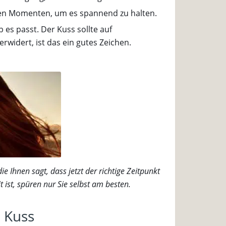
ren Momenten, um es spannend zu halten.
 es passt. Der Kuss sollte auf
widert, ist das ein gutes Zeichen.
e Ihnen sagt, dass jetzt der richtige Zeitpunkt
 ist, spüren nur Sie selbst am besten.
n Kuss