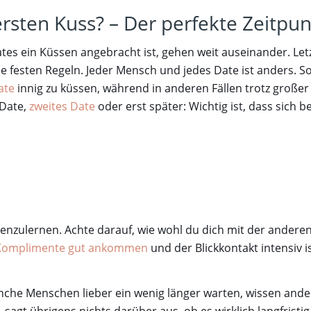
ersten Kuss? – Der perfekte Zeitpun
tes ein Küssen angebracht ist, gehen weit auseinander. Let
e festen Regeln. Jeder Mensch und jedes Date ist anders. S
ate
innig zu küssen, während in anderen Fällen trotz großer
 Date,
zweites Date
oder erst später: Wichtig ist, dass sich 
enzulernen. Achte darauf, wie wohl du dich mit der andere
Komplimente gut ankommen
und der Blickkontakt intensiv i
anche Menschen lieber ein wenig länger warten, wissen ande