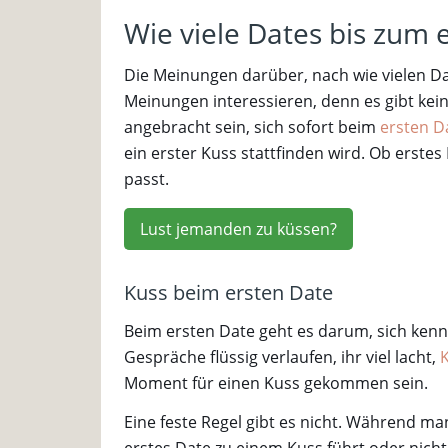
Wie viele Dates bis zum 
Die Meinungen darüber, nach wie vielen Da
Meinungen interessieren, denn es gibt kein
angebracht sein, sich sofort beim
ersten D
ein erster Kuss stattfinden wird. Ob
erstes
passt.
Lust jemanden zu küssen?
Kuss beim
ersten Date
Beim ersten Date geht es darum, sich kenn
Gespräche flüssig verlaufen, ihr viel lacht,
Moment für einen Kuss gekommen sein.
Eine feste Regel gibt es nicht. Während m