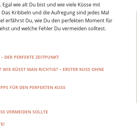
 Egal wie alt Du bist und wie viele Küsse mit
 Das Kribbeln und die Aufregung sind jedes Mal
ikel erfährst Du, wie Du den perfekten Moment für
ehst und welche Fehler Du vermeiden solltest.
 – DER PERFEKTE ZEITPUNKT
 WIE KÜSST MAN RICHTIG? – ERSTER KUSS OHNE
IPPS FÜR DEN PERFEKTEN KUSS
USS VERMEIDEN SOLLTE
E!