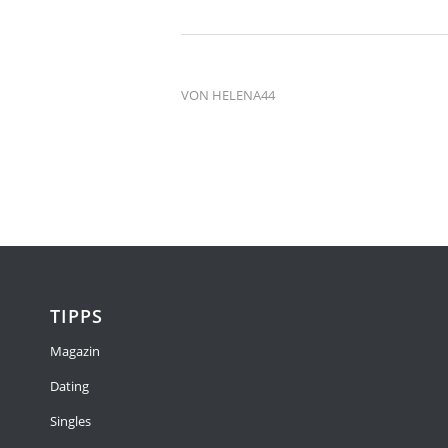
VON
HELENA44
TIPPS
Magazin
Dating
Singles