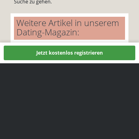
Suche zu gehen.
Weitere Artikel in unserem
Dating-Magazin:
Jetzt kostenlos registrieren
Mit Geduld und
Geschick zum
erfolgreichen Dating
Dating ist ein Prozess, der Geduld,
Geschick und manchmal auch etwas
Glück erfordert. In der Kategorie „Dating“
des DatingCafe Magazins begleiten wir
dich auf deiner Reise durch den großen
Teich der Möglichkeiten. Mit unseren
Tipps und Ratschlägen wirst du nicht nur