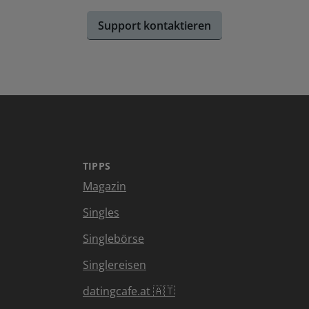
Support kontaktieren
TIPPS
Magazin
Singles
Singlebörse
Singlereisen
datingcafe.at 🇦🇹