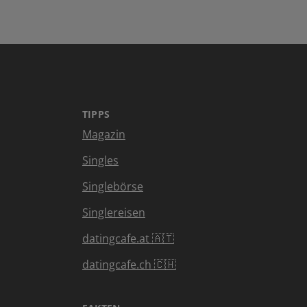
TIPPS
Magazin
Singles
Singlebörse
Singlereisen
datingcafe.at 🇦🇹
datingcafe.ch 🇨🇭