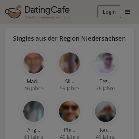
Login
Singles aus der Region Niedersachsen
Mad…
Sil…
Tez…
46 Jahre
59 Jahre
26 Jahre
Ang…
Phi…
Jan…
61 Jahre
40 Jahre
46 Jahre