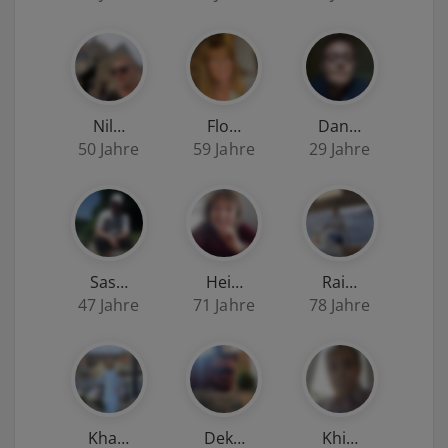
Nil…
Flo…
Dan…
50 Jahre
59 Jahre
29 Jahre
Sas…
Hei…
Rai…
47 Jahre
71 Jahre
78 Jahre
Kha…
Dek…
Khi…