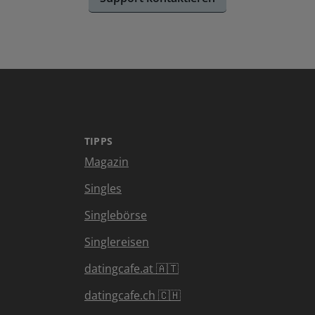
TIPPS
Magazin
Singles
Singlebörse
Singlereisen
datingcafe.at 🇦🇹
datingcafe.ch 🇨🇭