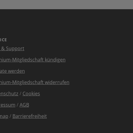
ICE
e & Support
ium-Mitgliedschaft kündigen
liate werden
ium-Mitgliedschaft widerrufen
enschutz
/
Cookies
ressum
/
AGB
emap
/
Barrierefreiheit