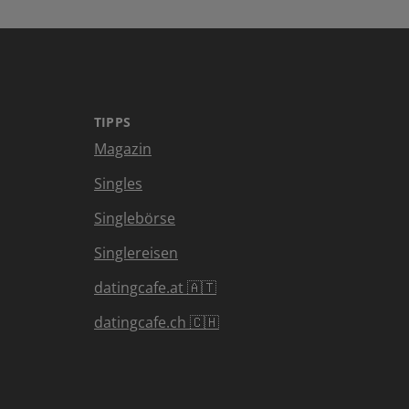
TIPPS
Magazin
Singles
Singlebörse
Singlereisen
datingcafe.at 🇦🇹
datingcafe.ch 🇨🇭