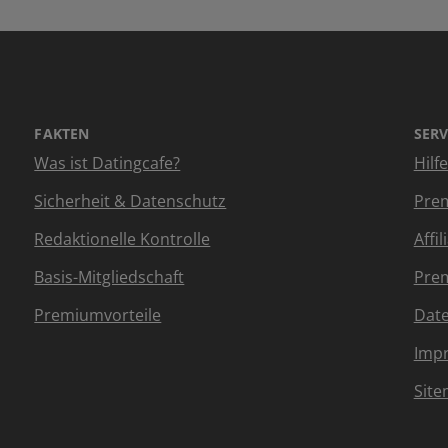
FAKTEN
SERV
Was ist Datingcafe?
Hilf
Sicherheit & Datenschutz
Prem
Redaktionelle Kontrolle
Affi
Basis-Mitgliedschaft
Prem
Premiumvorteile
Dat
Imp
Sit