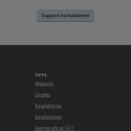
Support kontaktieren
TIPPS
Magazin
Singles
Singlebörse
Singlereisen
datingcafe.at 🇦🇹