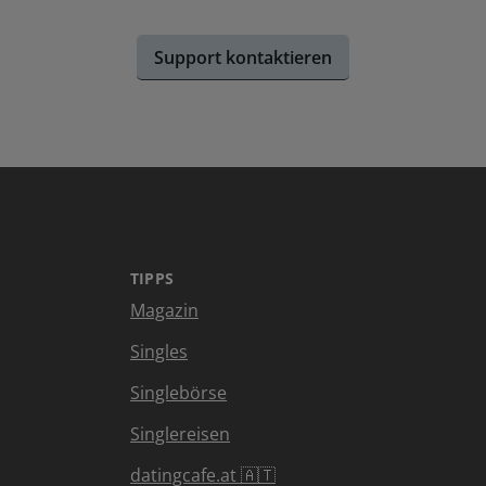
Support kontaktieren
TIPPS
Magazin
Singles
Singlebörse
Singlereisen
datingcafe.at 🇦🇹